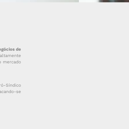
egócios de
 altamente
 o mercado
ró-Síndico
tacando-se