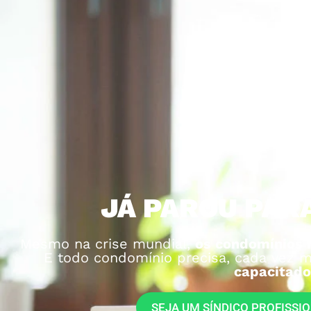
JÁ PAROU PAR
Mesmo na crise mundial,
os condomínios 
E todo condomínio precisa, cada vez m
capacitado
SEJA UM SÍNDICO PROFISSI