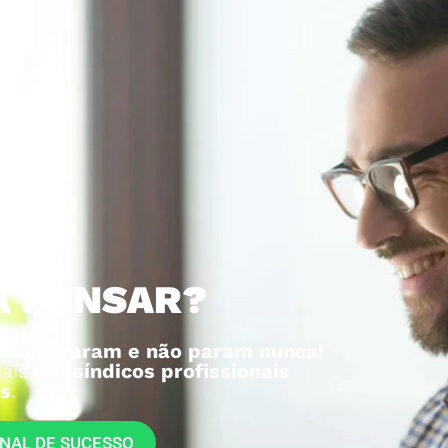
A PENSAR?
não pararam e não param nunca!
ais, de
síndicos profissionais
s
.
ONAL DE SUCESSO