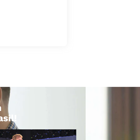
m
sil!